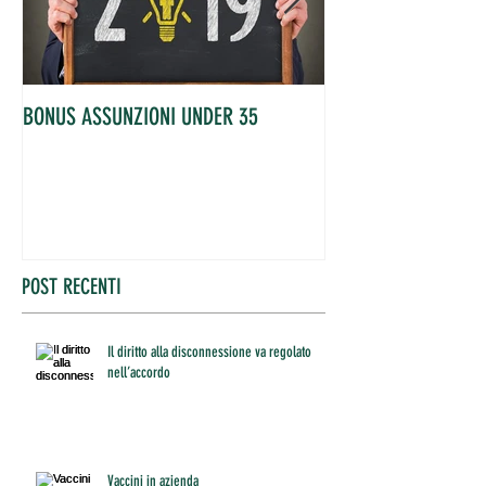
BONUS ASSUNZIONI UNDER 35
OCCUPATI IN AUME
POST RECENTI
Il diritto alla disconnessione va regolato
nell’accordo
Vaccini in azienda