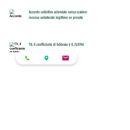
Accordo collettivo aziendale senza scadenza:
recesso unilaterale legittimo se provato
Tfr, il coefficiente di febbraio è 0,763196
Buono pasto anche per il dipendente che
non riesce a fare pausa
Diritto allo smart working con figli under 16 a
casa