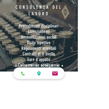
CONSULENZA DEL
LAVORO
Procedimenti disciplinari
Licenziamenti
Ammortizzatori sociali
Visite ispettive
Regolamenti aziendali
Contratti di II livello
Gare d’appalto
Collocamento obbligatorio
Informativa Cookies
-
Informativa Privacy
Studio Besana & Lodi | Consulenti del
lavoro