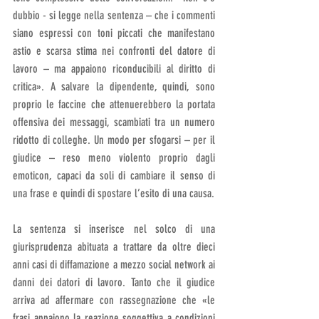
dubbio - si legge nella sentenza – che i commenti 
siano espressi con toni piccati che manifestano 
astio e scarsa stima nei confronti del datore di 
lavoro – ma appaiono riconducibili al diritto di 
critica». A salvare la dipendente, quindi, sono 
proprio le faccine che attenuerebbero la portata 
offensiva dei messaggi, scambiati tra un numero 
ridotto di colleghe. Un modo per sfogarsi – per il 
giudice – reso meno violento proprio dagli 
emoticon, capaci da soli di cambiare il senso di 
una frase e quindi di spostare l’esito di una causa. 
La sentenza si inserisce nel solco di una 
giurisprudenza abituata a trattare da oltre dieci 
anni casi di diffamazione a mezzo social network ai 
danni dei datori di lavoro. Tanto che il giudice 
arriva ad affermare con rassegnazione che «le 
frasi appaiono la reazione soggettiva a condizioni 