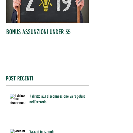
BONUS ASSUNZIONI UNDER 35
OCCUPATI IN AUME
POST RECENTI
Il diritto alla disconnessione va regolato
nell’accordo
Vaccini in azienda