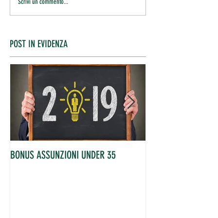
Scrivi un commento...
POST IN EVIDENZA
BONUS ASSUNZIONI UNDER 35
OCCUPATI IN AUME