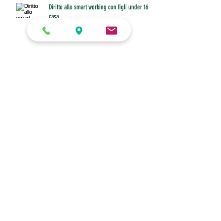
Diritto allo smart working con figli under 16 a
casa
Fino al 31 marzo invio o modifiche della
certificazione unica
ANPIT ROMA ADERISCE AD ALLEANZA PER
ROMA
ARCHIVIO
maggio 2021
(3)
3 post
aprile 2021
(1)
1 post