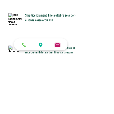
Stop licenziamenti fino a ottobre solo per chi
è senza cassa ordinaria
Accordo collettivo aziendale senza scadenza:
recesso unilaterale legittimo se provato
Tfr, il coefficiente di febbraio è 0,763196
Buono pasto anche per il dipendente che
non riesce a fare pausa