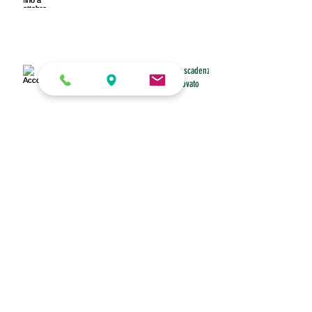
Accordo collettivo aziendale senza scadenza:
recesso unilaterale legittimo se provato
Tfr, il coefficiente di febbraio è 0,763196
Buono pasto anche per il dipendente che
non riesce a fare pausa
Diritto allo smart working con figli under 16 a