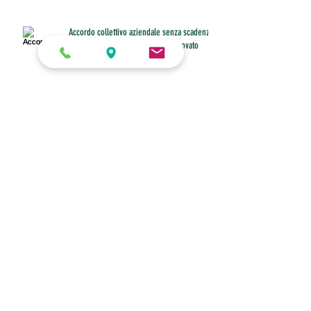
Accordo collettivo aziendale senza scadenza:
recesso unilaterale legittimo se provato
Tfr, il coefficiente di febbraio è 0,763196
Buono pasto anche per il dipendente che
non riesce a fare pausa
Diritto allo smart working con figli under 16 a
casa