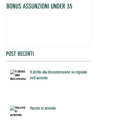
BONUS ASSUNZIONI UNDER 35
OCCUPATI IN AUME
POST RECENTI
Il diritto alla disconnessione va regolato
nell’accordo
Vaccini in azienda