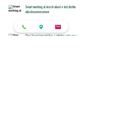
Smart working al test di abusi e del diritto
alla disconnessione
Stop licenziamenti fino a ottobre solo per chi
è senza cassa ordinaria
Accordo collettivo aziendale senza scadenza:
recesso unilaterale legittimo se provato
Tfr, il coefficiente di febbraio è 0,763196