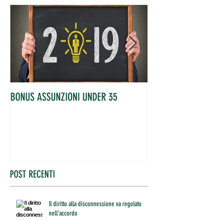
BONUS ASSUNZIONI UNDER 35
OCCUPATI IN AUME
POST RECENTI
Il diritto alla disconnessione va regolato
nell’accordo