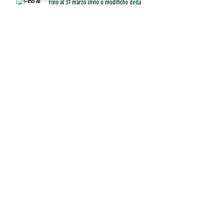
Fino al 31 marzo invio o modifiche della
certificazione unica
ANPIT ROMA ADERISCE AD ALLEANZA PER
ROMA
ARCHIVIO
maggio 2021
(3)
3 post
aprile 2021
(1)
1 post
marzo 2021
(7)
7 post
febbraio 2021
(1)
1 post
gennaio 2021
(2)
2 post
dicembre 2020
(3)
3 post
novembre 2020
(4)
4 post
ottobre 2020
(4)
4 post