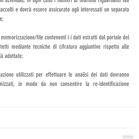
n aziendali, in ogni caso i numeri di telefono riguardanti tali 
ccolti e dovrà essere assicurato agli interessati un separato 
e; 
memorizzazione/file contenenti i i dati estratti dal portale del 
tetti mediante tecniche di cifratura aggiuntive rispetto alle 
ià adottate; 
azione utilizzati per effettuare le analisi dei dati dovranno 
izzati, in modo da non consentire la re-identificazione 