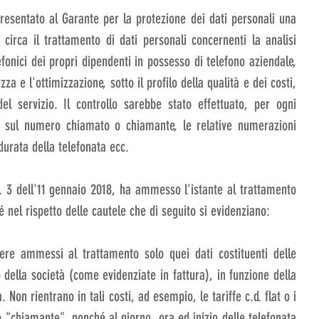
resentato al Garante per la protezione dei dati personali una 
 circa il trattamento di dati personali concernenti la analisi 
onici dei propri dipendenti in possesso di telefono aziendale, 
za e l'ottimizzazione, sotto il profilo della qualità e dei costi, 
del servizio. Il controllo sarebbe stato effettuato, per ogni 
e, sul numero chiamato o chiamante, le relative numerazioni 
 durata della telefonata ecc.
. 3 dell'11 gennaio 2018, ha ammesso l'istante al trattamento 
é nel rispetto delle cautele che di seguito si evidenziano: 
re ammessi al trattamento solo quei dati costituenti delle 
 della società (come evidenziate in fattura), in funzione della 
. Non rientrano in tali costi, ad esempio, le tariffe c.d. flat o i 
o "chiamante", nonché al giorno, ora ed inizio delle telefonata 