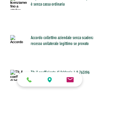
è senza cassa ordinaria
Accordo collettivo aziendale senza scadenza:
recesso unilaterale legittimo se provato
Tfr, il coefficiente di febbraio è 0,763196
Buono pasto anche per il dipendente che
non riesce a fare pausa