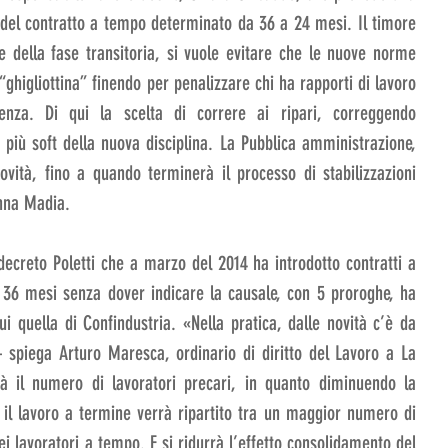
del contratto a tempo determinato da 36 a 24 mesi. Il timore 
e della fase transitoria, si vuole evitare che le nuove norme 
higliottina” finendo per penalizzare chi ha rapporti di lavoro 
za. Di qui la scelta di correre ai ripari, correggendo 
iù soft della nuova disciplina. La Pubblica amministrazione, 
ovità, fino a quando terminerà il processo di stabilizzazioni 
nna Madia.
decreto Poletti che a marzo del 2014 ha introdotto contratti a 
36 mesi senza dover indicare la causale, con 5 proroghe, ha 
ui quella di Confindustria. «Nella pratica, dalle novità c’è da 
– spiega Arturo Maresca, ordinario di diritto del Lavoro a La 
il numero di lavoratori precari, in quanto diminuendo la 
 il lavoro a termine verrà ripartito tra un maggior numero di 
i lavoratori a tempo. E si ridurrà l’effetto consolidamento del 