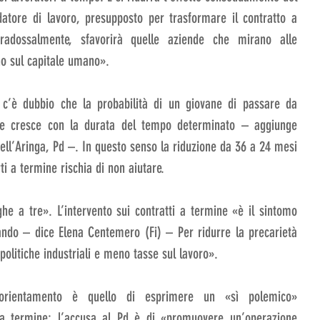
 datore di lavoro, presupposto per trasformare il contratto a 
radossalmente, sfavorirà quelle aziende che mirano alle 
no sul capitale umano». 
c’è dubbio che la probabilità di un giovane di passare da 
te cresce con la durata del tempo determinato – aggiunge 
ell’Aringa, Pd –. In questo senso la riduzione da 36 a 24 mesi 
i a termine rischia di non aiutare.
he a tre». L’intervento sui contratti a termine «è il sintomo 
ando – dice Elena Centemero (Fi) – Per ridurre la precarietà 
olitiche industriali e meno tasse sul lavoro». 
’orientamento è quello di esprimere un «sì polemico» 
 a termine: l’accusa al Pd è di «promuovere un’operazione 