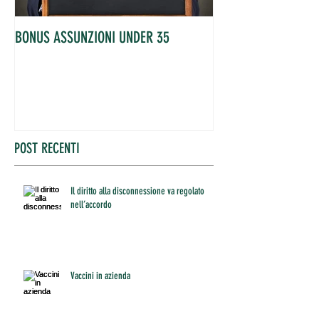
BONUS ASSUNZIONI UNDER 35
OCCUPATI IN AUME
POST RECENTI
Il diritto alla disconnessione va regolato
nell’accordo
Vaccini in azienda