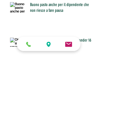
Buono pasto anche per il dipendente che
non riesce a fare pausa
Diritto allo smart working con figli under 16 a
casa
Fino al 31 marzo invio o modifiche della
certificazione unica
ANPIT ROMA ADERISCE AD ALLEANZA PER
ROMA