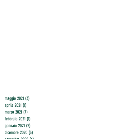
maggio 2021
(3)
3 post
aprile 2021
(1)
1 post
marzo 2021
(7)
7 post
febbraio 2021
(1)
1 post
gennaio 2021
(2)
2 post
dicembre 2020
(3)
3 post