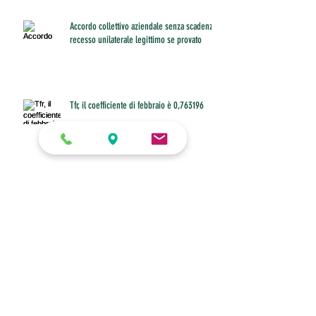
Accordo collettivo aziendale senza scadenza:
recesso unilaterale legittimo se provato
Tfr, il coefficiente di febbraio è 0,763196
Buono pasto anche per il dipendente che
non riesce a fare pausa
Diritto allo smart working con figli under 16 a
casa