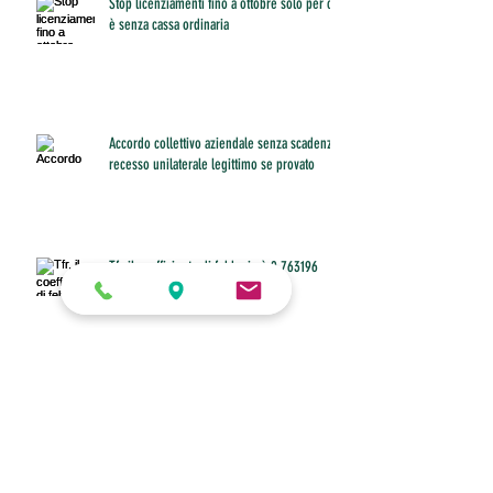
Stop licenziamenti fino a ottobre solo per chi
è senza cassa ordinaria
Accordo collettivo aziendale senza scadenza:
recesso unilaterale legittimo se provato
Tfr, il coefficiente di febbraio è 0,763196
Buono pasto anche per il dipendente che
non riesce a fare pausa