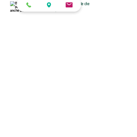
Buono pasto anche per il dipendente che
non riesce a fare pausa
Diritto allo smart working con figli under 16 a
casa
Fino al 31 marzo invio o modifiche della
certificazione unica
ANPIT ROMA ADERISCE AD ALLEANZA PER
ROMA