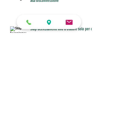
alla disconnessione
Stop licenziamenti fino a ottobre solo per chi
è senza cassa ordinaria
Accordo collettivo aziendale senza scadenza:
recesso unilaterale legittimo se provato
Tfr, il coefficiente di febbraio è 0,763196